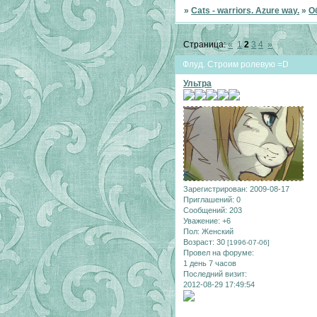
»
Cats - warriors. Azure way.
»
О
Страница:
«
1
2
3
4
»
Флуд. Строим ролевую =D
Ультра
Зарегистрирован
: 2009-08-17
Приглашений:
0
Сообщений:
203
Уважение:
+6
Пол:
Женский
Возраст:
30
[1996-07-06]
Провел на форуме:
1 день 7 часов
Последний визит:
2012-08-29 17:49:54