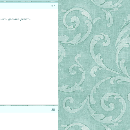
37
е-нить дальше делать.
38