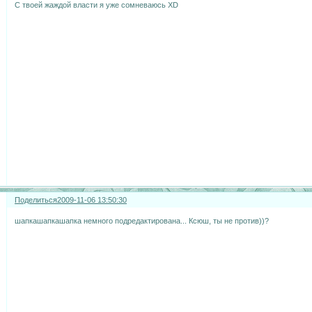
С твоей жаждой власти я уже сомневаюсь XD
Поделиться
2009-11-06 13:50:30
шапкашапкашапка немного подредактирована... Ксюш, ты не против))?