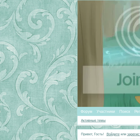
Форум
Участники
Поиск
Ре
Активные темы
Привет, Гость!
Войдите
или
зарегис