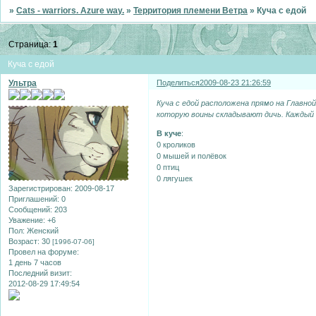
»
Cats - warriors. Azure way.
»
Территория племени Ветра
»
Куча с едой
Страница:
1
Куча с едой
Ультра
Поделиться
2009-08-23 21:26:59
Куча с едой расположена прямо на Главной
которую воины складывают дичь. Каждый 
В куче
:
0 кроликов
0 мышей и полёвок
0 птиц
0 лягушек
Зарегистрирован
: 2009-08-17
Приглашений:
0
Сообщений:
203
Уважение:
+6
Пол:
Женский
Возраст:
30
[1996-07-06]
Провел на форуме:
1 день 7 часов
Последний визит:
2012-08-29 17:49:54