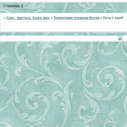
Страница:
1
»
Cats - warriors. Azure way.
»
Территория племени Ветра
»
Куча с едой